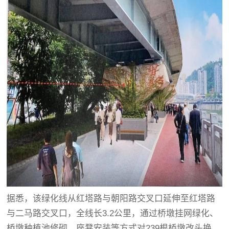
据悉，该绿化线从红塔路与朝阳路交叉口延伸至红塔路
与二马路交叉口，全线长3.2公里，通过桥墩挂网绿化、
桥墩种植池修砌、座凳安装等方式对239根桥墩改头换